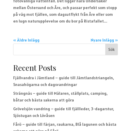
fotovänliga vattenfall. Det ligger nära Undersåker
mellan Östersund och Åre, och passar perfekt som stopp
på väg mot fjällen, som dagsutflykt från Åre eller som
en lugn naturupplevelse om du bor på Ristafallet...
« Äldre Inlägg
Nyare Inlägg »
Sök
Recent Posts
Fjällvandra i Jämtland – guide till Jämtlandstriangeln,
Snasahögarna och dagsvandringar
Strängnäs – guide till Mälaren, ställplats, camping,
båtar och bästa sakerna att göra
Grövelsjön vandring – guide till fjällleder, 3-dagarstur,
Sjöstugan och Lövåsen
Fårö – guide till färjan, raukarna, Blå lagunen och bästa