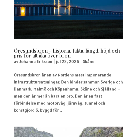
Öresundsbron – historia, fakta, längd, höjd och
pris för att åka över bron
av
Johanna Eriksson
|
jul 22, 2026
|
Skåne
Öresundsbron är en av Nordens mest imponerande
infrastruktursatsningar. Den binder samman Sverige och
Danmark, Malmö och Köpenhamn, Skåne och Själland –
men den är mer än bara en bro. Den är en fast
förbindelse med motorväg, järnväg, tunnel och
konstgjord ö, byggd för...