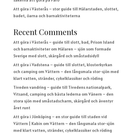
sakerna att göra på Fårö
Att göra i Västerås – stor guide till Mälarstaden, slottet,
badet, öarna och barnaktiviteterna
Recent Comments
Att göra i Västerås – guide till slott, bad, Prison Island
och barnaktiviteter
om
Mälaren – sjön som formade
Sverige med slott, skärgård och småstadsidyll
Att göra i Vadstena – guide till slottet, klosterkyrkan
och camping
om
Vättern – den långsmala stor-sjön med
klart vatten, stränder, cykelklassiker och röding
Tiveden vandring – guide till Tivedens nationalpark,
Vitsand, camping och bästa lederna
om
Vänern – den
stora sjön med småstadscharm, skärgård och äventyr
året runt
Att göra i Jönköping – en stor guide till staden vid
Vättern | Kabin
om
Vättern – den långsmala stor-sjön
med klart vatten, stränder, cykelklassiker och röding