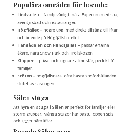
Populära områden för boende:
Lindvallen
– familjevänligt, nära Experium med spa,
äventyrsbad och restauranger.
Högfjället
– högre upp, med direkt tillgång till liftar
och boende på Högfjällshotellet.
Tandådalen och Hundfjället
– passar erfarna
åkare, nära Snow Park och Trollskogen.
Kläppen
– privat och lugnare atmosfär, perfekt för
familjer.
Stöten
– högfjällsnära, ofta bästa snöförhållanden i
slutet av säsongen.
Sälen stuga
Att hyra en
stuga i Sälen
är perfekt för familjer eller
större grupper. Många stugor har bastu, öppen spis
och ligger nära liftar.
Boende Sälen nyår