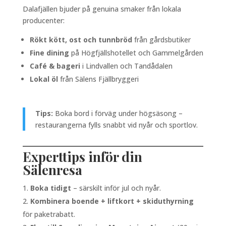
Dalafjällen bjuder på genuina smaker från lokala
producenter:
Rökt kött, ost och tunnbröd
från gårdsbutiker
Fine dining
på Högfjällshotellet och Gammelgården
Café & bageri
i Lindvallen och Tandådalen
Lokal öl
från Sälens Fjällbryggeri
Tips:
Boka bord i förväg under högsäsong –
restaurangerna fylls snabbt vid nyår och sportlov.
Experttips inför din
Sälenresa
Boka tidigt
– särskilt inför jul och nyår.
Kombinera boende + liftkort + skiduthyrning
för paketrabatt.