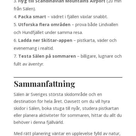
Flyg till Scandinavian Mountains Airport
(20 min
från Sälen).
Packa smart
– vädret i fjällen växlar snabbt.
Utforska flera områden
– prova både Lindvallen
och Hundfjället under samma resa.
Ladda ner SkiStar-appen
– pistkarta, väder och
evenemang i realtid.
Testa Sälen på sommaren
– billigare, lugnare och
fullt av äventyr.
Sammanfattning
Sälen är Sveriges största skidområde och en
destination för hela året. Oavsett om du vill hyra
skidor i Sälen, boka stuga till nyår, studera pistkartan
eller planera aktiviteter för sommaren, hittar du allt du
behöver i denna fjällvärld.
Med rätt planering väntar en upplevelse fylld av natur,