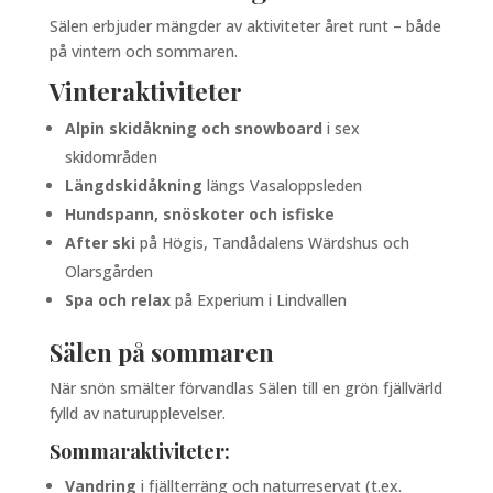
Sälen erbjuder mängder av aktiviteter året runt – både
på vintern och sommaren.
Vinteraktiviteter
Alpin skidåkning och snowboard
i sex
skidområden
Längdskidåkning
längs Vasaloppsleden
Hundspann, snöskoter och isfiske
After ski
på Högis, Tandådalens Wärdshus och
Olarsgården
Spa och relax
på Experium i Lindvallen
Sälen på sommaren
När snön smälter förvandlas Sälen till en grön fjällvärld
fylld av naturupplevelser.
Sommaraktiviteter:
Vandring
i fjällterräng och naturreservat (t.ex.