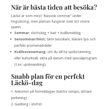
När är bästa tiden att besöka?
Läckö är som mest “klassisk sommar” under
högsäsong, men platsen fungerar över ett större
spann:
Sommar:
slottsdag + bad + kvällsmiddag
Sensommar/höst:
färre besökare, klarare ljus och
perfekt promenadväder
Kvällsevenemang:
om du vill ha spökstämning
eller kulturkväll, sikta på datum med specialprogram
(t.ex. spökvandring).
Snabb plan för en perfekt
Läckö-dag
Ankomst på förmiddagen (bättre tempo, lättare
parkering)
Guidning i slottet