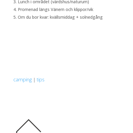
Lunch i området (värdshus/naturum)
Promenad längs Vänern och klippor/vik
Om du bor kvar: kvällsmiddag + solnedgång
camping
|
tips