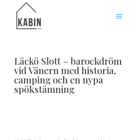
Läckö Slott – barockdröm
vid Vänern med historia,
camping och en nypa
spökstämning