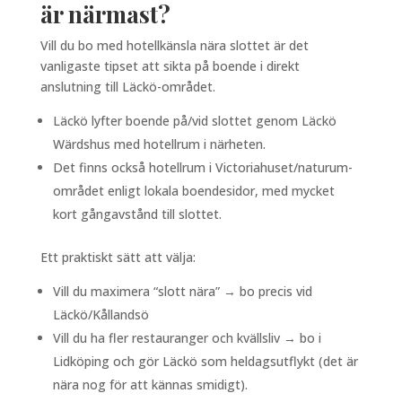
är närmast?
Vill du bo med hotellkänsla nära slottet är det
vanligaste tipset att sikta på boende i direkt
anslutning till Läckö-området.
Läckö lyfter boende på/vid slottet genom Läckö
Wärdshus med hotellrum i närheten.
Det finns också hotellrum i Victoriahuset/naturum-
området enligt lokala boendesidor, med mycket
kort gångavstånd till slottet.
Ett praktiskt sätt att välja:
Vill du maximera “slott nära” → bo precis vid
Läckö/Kållandsö
Vill du ha fler restauranger och kvällsliv → bo i
Lidköping och gör Läckö som heldagsutflykt (det är
nära nog för att kännas smidigt).