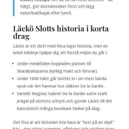
tidigt, gör slottsbesöket först och lägg
natur/bad/kajak efter lunch.
Läckö Slotts historia i korta
drag
Läckö är ett slott med flera lager historia, men en
enkel tidslinje hjälper dig att förstå miljön du går i:
Under medeltiden kopplades platsen till
Skarabiskoparna (kyrklig makt och försvar).
Under 1600-talet går slottet in i sin mest kända
epok när det hamnar hos släkten De la Gardie.
Särskilt Magnus Gabriel De la Gardie satte stark
prägel på slottets uttryck och gjorde Läckö till det
barockslott många besökare tänker på idag.
Det fina är att historien inte bara är “text på en skylt”
här – den sitter i rummen, gårdarna och utsikten över